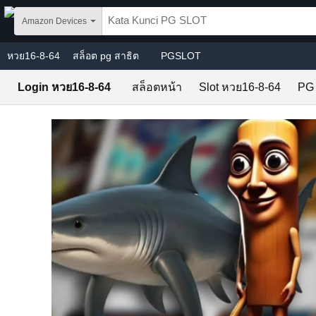
Skip to main content
Amazon Devices
หวย16-8-64
สล็อต pg สาธิต
PGSLOT
Login หวย16-8-64
สล็อตหน้า
Slot หวย16-8-64
PG