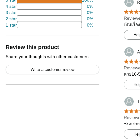
5 star
100%
R
4 star
0%
3 star
0%
Reviewe
2 star
0%
เป็นเรื่
1 star
0%
Hel
Review this product
A
Share your thoughts with other customers
Reviewe
Write a customer review
หวย16-5-
Hel
T
Reviewe
ชนะง่าย
Hel