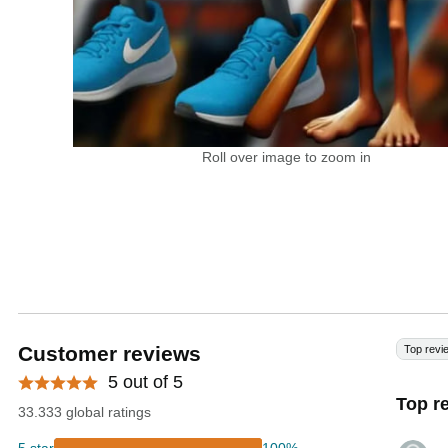
Roll over image to zoom in
Customer reviews
Top revi
5 out of 5
Top r
33.333 global ratings