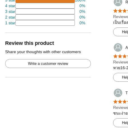
5 star
100%
R
4 star
0%
3 star
0%
Reviewe
2 star
0%
เป็นเรื่
1 star
0%
Hel
Review this product
A
Share your thoughts with other customers
Reviewe
Write a customer review
หวย16-2
Hel
T
Reviewe
ชนะง่าย
Hel