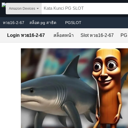
Skip to main content
Amazon Devices
หวย16-2-67
สล็อต pg สาธิต
PGSLOT
Login หวย16-2-67
สล็อตหน้า
Slot หวย16-2-67
PG