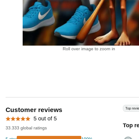
Roll over image to zoom in
Customer reviews
Top revi
5 out of 5
Top r
33.333 global ratings