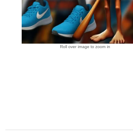
Roll over image to zoom in