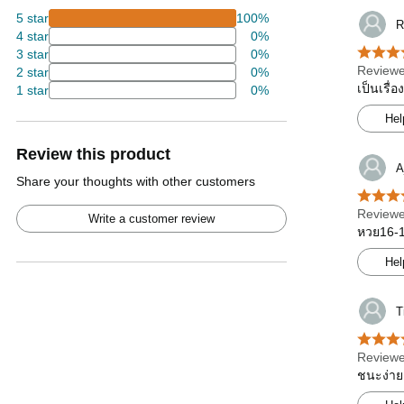
5 star
100%
R
4 star
0%
3 star
0%
Reviewe
2 star
0%
เป็นเรื่
1 star
0%
Hel
Review this product
A
Share your thoughts with other customers
Reviewe
Write a customer review
หวย16-10
Hel
T
Reviewe
ชนะง่าย