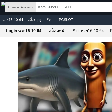
Skip to main content
Amazon Devices
หวย16-10-64
สล็อต pg สาธิต
PGSLOT
Login หวย16-10-64
สล็อตหน้า
Slot หวย16-10-64