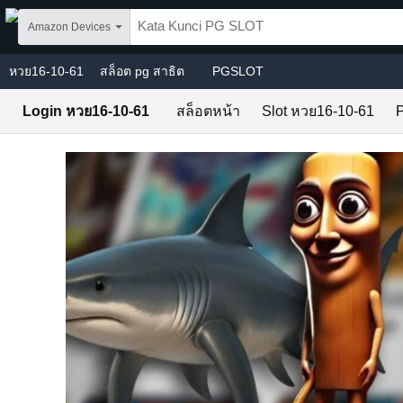
Skip to main content
Amazon Devices
หวย16-10-61
สล็อต pg สาธิต
PGSLOT
Login หวย16-10-61
สล็อตหน้า
Slot หวย16-10-61