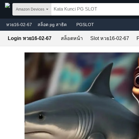
Skip to main content
Amazon Devices
หวย16-02-67
สล็อต pg สาธิต
PGSLOT
Login หวย16-02-67
สล็อตหน้า
Slot หวย16-02-67