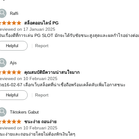
Raffi
สล็อตออนไลน์ PG
eviewed on 17 Januari 2025
ป็นเรื่องดีที่การเล่น PG SLOT มักจะได้รับชัยชนะสูงสุดและผลกำไรอย่างต่อเ
Report
Helpful
Ajis
คุณสมบัติมีความน่าสนใจมาก
eviewed on 10 Februari 2025
วย16-02-67 เลือกเว็บสล็อตที่น่าเชื่อถือพร้อมเคล็ดลับเพิ่มโอกาสชนะ
Report
Helpful
Tiktokers Gabut
ชนะง่าย ถอนง่าย
eviewed on 10 Februari 2025
นะง่ายและถอนง่ายโดยไม่ต้องหักเงินใดๆ