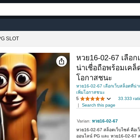
PG SLOT
หวย16-02-67 เลือกเว
น่าเชื่อถือพร้อมเคล็ด
โอกาสชนะ
หวย16-02-67 เลือกเว็บสล็อตที่น่าเ
เพิ่มโอกาสชนะ
5
33.333 rat
|
Search this page
Varian:
หวย16-02-67
หวย16-02-67 สล็อตเว็บไซต์ คือเว
ออนไลน์ PG และ หวย16-02-67 สล็