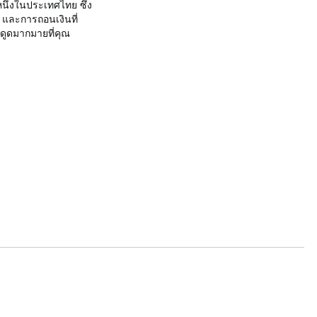
หนึ่งในประเทศไทย ซึ่ง
 และการถอนเงินที่
ดูดมากมายที่คุณ