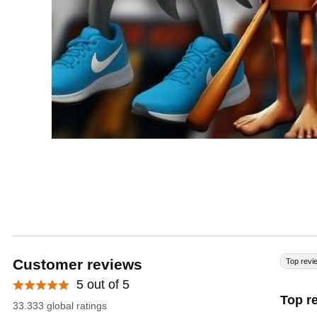
Customer reviews
Top revi
5 out of 5
Top r
33.333 global ratings