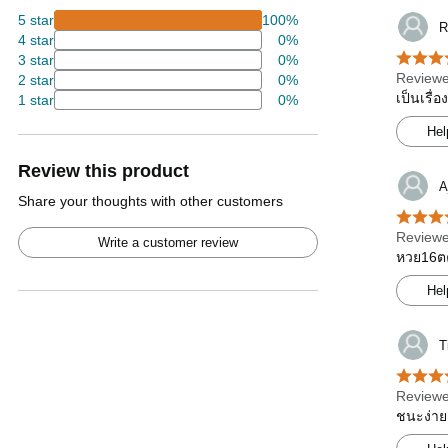
5 star
100%
R
4 star
0%
3 star
0%
Reviewe
2 star
0%
เป็นเรื่
1 star
0%
Hel
Review this product
A
Share your thoughts with other customers
Reviewe
Write a customer review
หวย16ตค 
Hel
T
Reviewe
ชนะง่าย