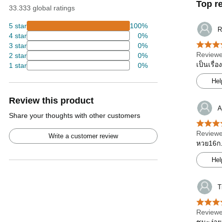
Top r
33.333 global ratings
5 star
100%
R
4 star
0%
3 star
0%
Reviewe
2 star
0%
เป็นเรื่
1 star
0%
Hel
Review this product
A
Share your thoughts with other customers
Reviewe
Write a customer review
หวย16ก.
Hel
T
Reviewe