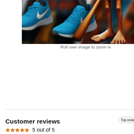
Roll over image to zoom in
Customer reviews
Top revi
5 out of 5