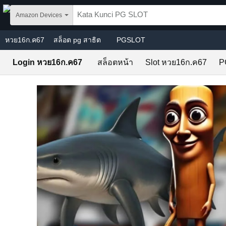
Skip to main content
Amazon Devices
หวย16ก.ค67
สล็อต pg สาธิต
PGSLOT
Login หวย16ก.ค67
สล็อตหน้า
Slot หวย16ก.ค67
P