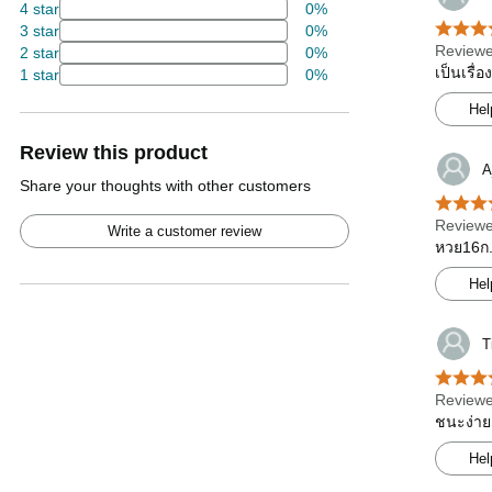
4 star
0%
3 star
0%
Reviewe
2 star
0%
เป็นเรื่
1 star
0%
Hel
Review this product
A
Share your thoughts with other customers
Reviewe
Write a customer review
หวย16ก.ค
Hel
T
Reviewe
ชนะง่าย
Hel