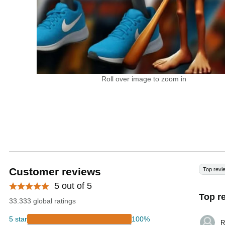
Roll over image to zoom in
Customer reviews
Top revi
5 out of 5
Top r
33.333 global ratings
5 star
100%
R