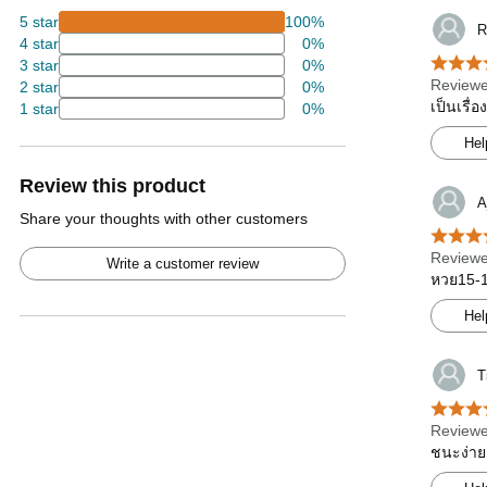
5 star
100%
R
4 star
0%
3 star
0%
Reviewe
2 star
0%
เป็นเรื่
1 star
0%
Hel
Review this product
A
Share your thoughts with other customers
Reviewe
Write a customer review
หวย15-10
Hel
T
Reviewe
ชนะง่าย