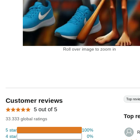
Roll over image to zoom in
Customer reviews
Top revi
5 out of 5
Top r
33.333 global ratings
5 star
100%
R
4 star
0%