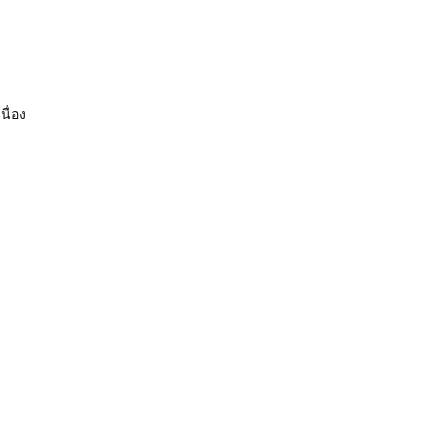
นื่อง