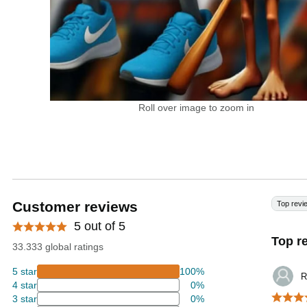
Roll over image to zoom in
Customer reviews
Top revi
5 out of 5
Top r
33.333 global ratings
5 star
100%
R
4 star
0%
3 star
0%