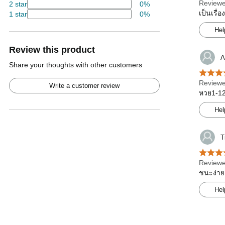
Reviewe
2 star
0%
เป็นเรื่
1 star
0%
Hel
Review this product
A
Share your thoughts with other customers
Reviewe
Write a customer review
หวย1-12-
Hel
T
Reviewe
ชนะง่าย
Hel