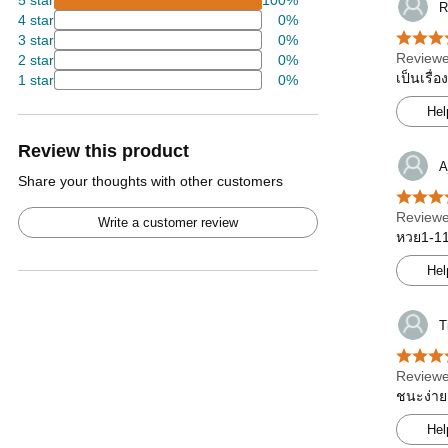
5 star
100%
R
4 star
0%
3 star
0%
Reviewe
2 star
0%
เป็นเรื่
1 star
0%
Hel
Review this product
A
Share your thoughts with other customers
Reviewe
Write a customer review
หวย1-11-
Hel
T
Reviewe
ชนะง่าย
Hel