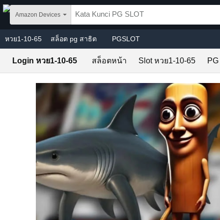
Skip to main content
Amazon Devices
หวย1-10-65
สล็อต pg สาธิต
PGSLOT
Login หวย1-10-65
สล็อตหน้า
Slot หวย1-10-65
PG