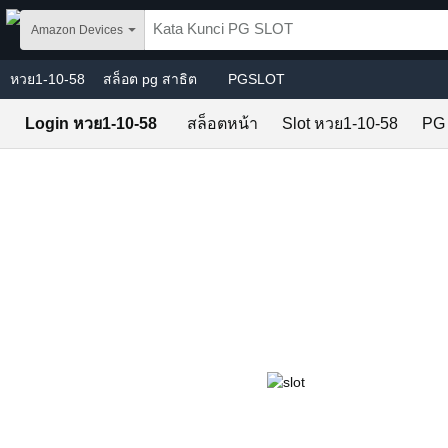
Skip to main content
Amazon Devices
หวย1-10-58
สล็อต pg สาธิต
PGSLOT
Login หวย1-10-58
สล็อตหน้า
Slot หวย1-10-58
PG