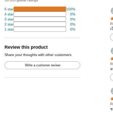
33.333 global ratings
5 star
100%
4 star
0%
3 star
0%
R
2 star
0%
เ
1 star
0%
Review this product
Share your thoughts with other customers
R
Write a customer review
ห
R
ช