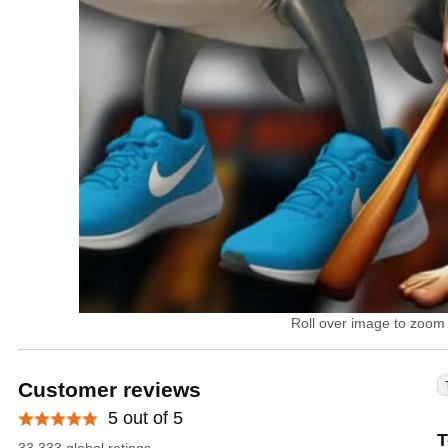
Roll over image to zoom 
Customer reviews
5 out of 5
T