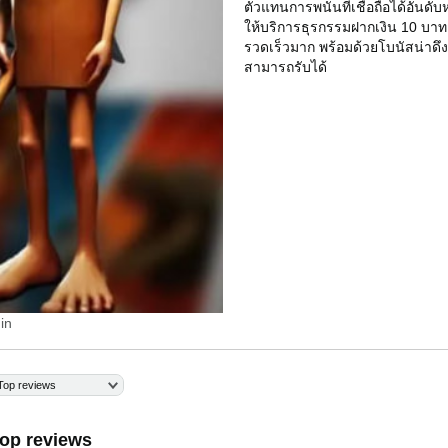
ตัวแทนการพนันที่เชื่อถือได้อันดับ
ให้บริการธุรกรรมฝากเงิน 10 บาท
รวดเร็วมาก พร้อมด้วยโบนัสน่าดึง
สามารถรับได้
in
Top reviews
op reviews