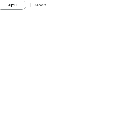
Report
Helpful