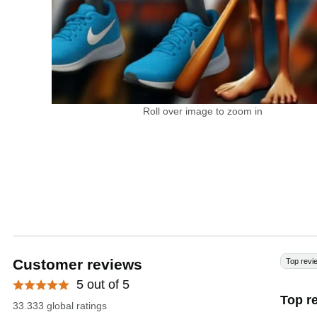
Roll over image to zoom in
Customer reviews
Top revi
5 out of 5
Top r
33.333 global ratings