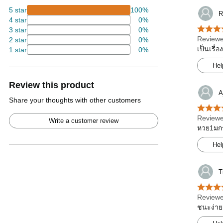
5 star
100%
R
4 star
0%
3 star
0%
Reviewe
2 star
0%
เป็นเรื่
1 star
0%
Hel
Review this product
A
Share your thoughts with other customers
Reviewe
Write a customer review
หวย1มกร
Hel
T
Reviewe
ชนะง่าย