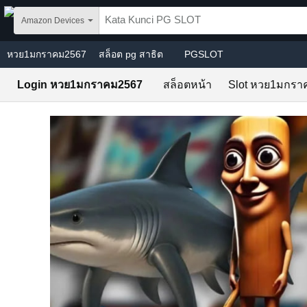
Skip to main content
Amazon Devices
หวย1มกราคม2567
สล็อต pg สาธิต
PGSLOT
Login หวย1มกราคม2567
สล็อตหน้า
Slot หวย1มกรา