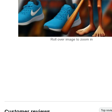
Roll over image to zoom in
Customer reviews
Top revi