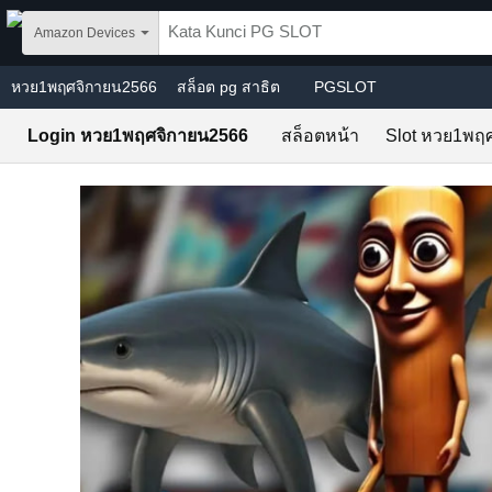
Skip to main content
Amazon Devices
หวย1พฤศจิกายน2566
สล็อต pg สาธิต
PGSLOT
Login หวย1พฤศจิกายน2566
สล็อตหน้า
Slot หวย1พฤ