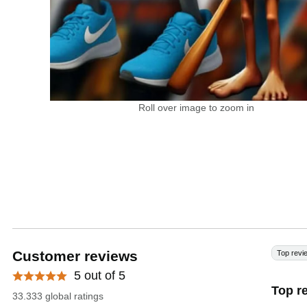
Roll over image to zoom in
Customer reviews
Top revi
5 out of 5
Top r
33.333 global ratings