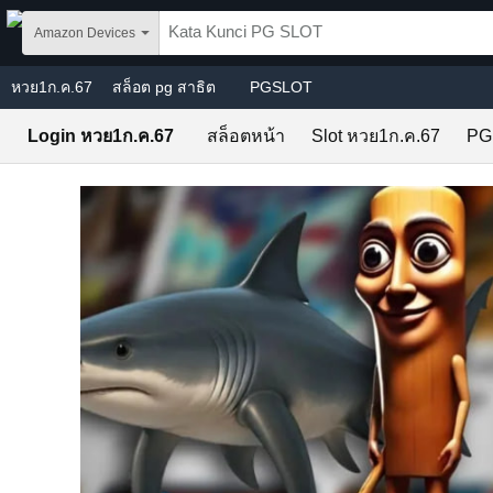
Skip to main content
Amazon Devices
หวย1ก.ค.67
สล็อต pg สาธิต
PGSLOT
Login หวย1ก.ค.67
สล็อตหน้า
Slot หวย1ก.ค.67
PG