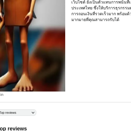
เว็บไซต์ ยังเป็นตัวแทนการพนันที่เช
ประเทศไทย ซึ่งให้บริการธุรกรรม
การถอนเงินที่รวดเร็วมาก พร้อมด้
มากมายที่คุณสามารถรับได้
in
Top reviews
op reviews