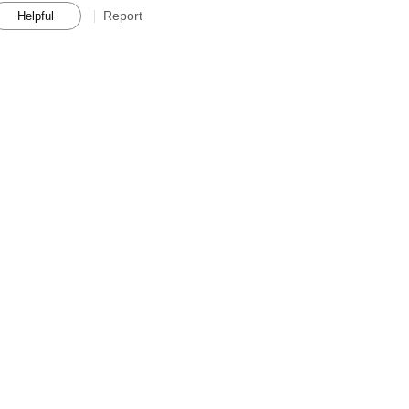
Report
Helpful