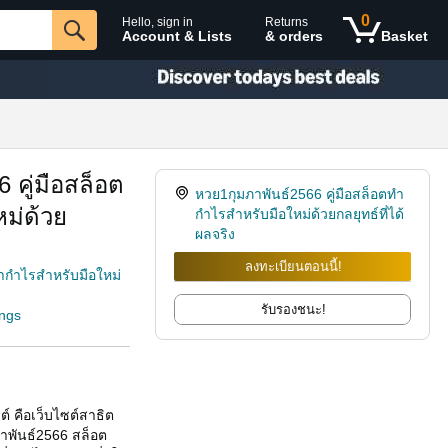
0
Hello, sign in
Returns
Account & Lists
& orders
Basket
 คู่มือสล็อต
หวย1กุมภาพันธ์2566 คู่มือสล็อตทำ
ม่ด้วย
กำไรสำหรับมือใหม่ด้วยกลยุทธ์ที่ได้
ผลจริง
ลงทะเบียนตอนนี้!
ทำกำไรสำหรับมือใหม่
รับรองชนะ!
ings
์ คือเว็บไซต์สาธิต
าพันธ์2566 สล็อต