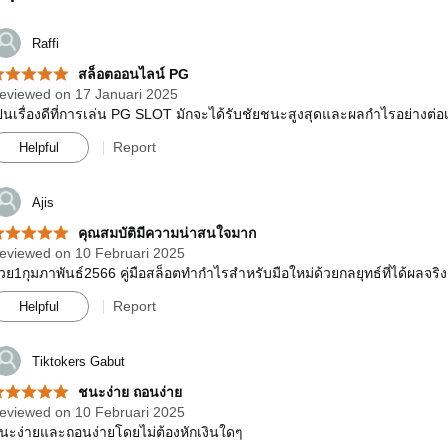
Raffi
สล็อตออนไลน์ PG
eviewed on 17 Januari 2025
ป็นเรื่องดีที่การเล่น PG SLOT มักจะได้รับชัยชนะสูงสุดและผลกำไรอย่างต่อเ
Report
Helpful
Ajis
คุณสมบัติมีความน่าสนใจมาก
eviewed on 10 Februari 2025
วย1กุมภาพันธ์2566 คู่มือสล็อตทำกำไรสำหรับมือใหม่ด้วยกลยุทธ์ที่ได้ผลจริง
Report
Helpful
Tiktokers Gabut
ชนะง่าย ถอนง่าย
eviewed on 10 Februari 2025
นะง่ายและถอนง่ายโดยไม่ต้องหักเงินใดๆ