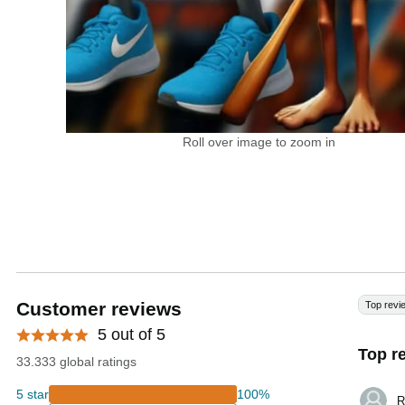
Roll over image to zoom in
Customer reviews
Top revi
5 out of 5
Top r
33.333 global ratings
5 star
100%
R