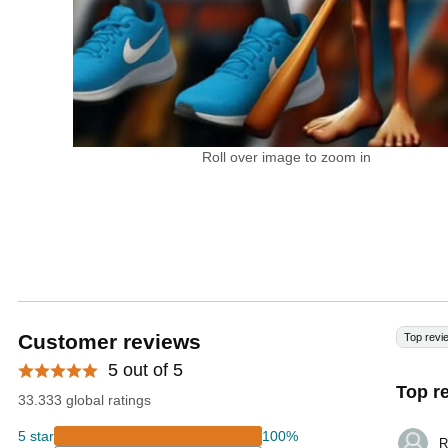
Roll over image to zoom in
Customer reviews
Top revi
5 out of 5
Top r
33.333 global ratings
5 star
100%
R