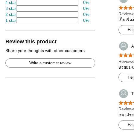
4 star
0%
3 star
0%
Reviewe
2 star
0%
เป็นเรื่
1 star
0%
Hel
Review this product
A
Share your thoughts with other customers
Reviewe
Write a customer review
หวย01-0
Hel
T
Reviewe
ชนะง่าย
Hel