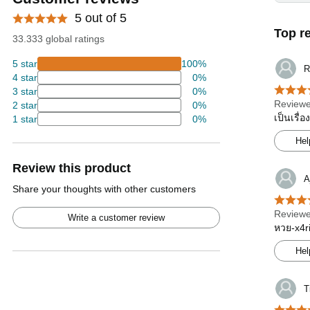
5 out of 5
Top r
33.333 global ratings
5 star
100%
R
4 star
0%
3 star
0%
Reviewe
2 star
0%
เป็นเรื่
1 star
0%
Hel
Review this product
A
Share your thoughts with other customers
Reviewe
Write a customer review
หวย-x4r
Hel
T