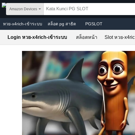
Skip to main content
Amazon Devices
หวย-x4rich-เข้าระบบ
สล็อต pg สาธิต
PGSLOT
Login หวย-x4rich-เข้าระบบ
สล็อตหน้า
Slot หวย-x4ri