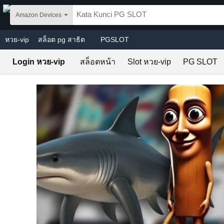
Skip to main content
Amazon Devices
หวย-vip
สล็อต pg สาธิต
PGSLOT
Login หวย-vip
สล็อตหน้า
Slot หวย-vip
PG SLOT