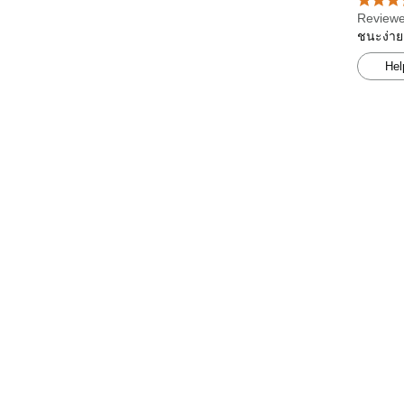
Reviewe
ชนะง่าย
Hel