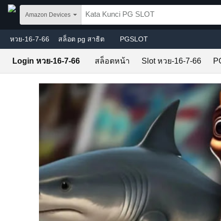
Skip to main content
Amazon Devices
หวย-16-7-66
สล็อต pg สาธิต
PGSLOT
Login หวย-16-7-66
สล็อตหน้า
Slot หวย-16-7-66
P