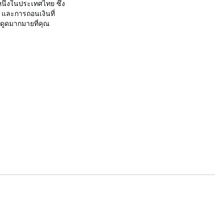
หนึ่งในประเทศไทย ซึ่ง
 และการถอนเงินที่
ดูดมากมายที่คุณ