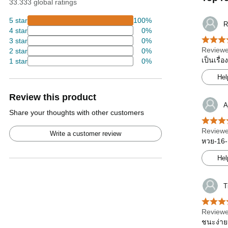
33.333 global ratings
5 star
100%
R
4 star
0%
3 star
0%
Reviewe
2 star
0%
เป็นเรื่
1 star
0%
Hel
Review this product
A
Share your thoughts with other customers
Reviewe
Write a customer review
หวย-16-1
Hel
T
Reviewe
ชนะง่าย