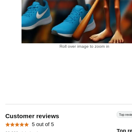
Roll over image to zoom in
Customer reviews
Top revi
5 out of 5
Top r