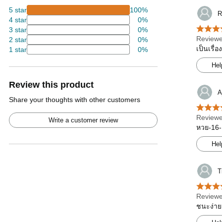
5 star
100%
R
4 star
0%
3 star
0%
Reviewe
2 star
0%
เป็นเรื่
1 star
0%
Hel
Review this product
A
Share your thoughts with other customers
Reviewe
Write a customer review
หวย-16-
Hel
T
Reviewe
ชนะง่าย