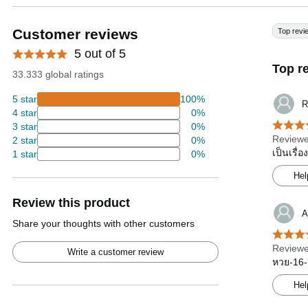
Customer reviews
Top revi
5 out of 5
Top r
33.333 global ratings
5 star
100%
R
4 star
0%
3 star
0%
Reviewe
2 star
0%
เป็นเรื่
1 star
0%
Hel
Review this product
A
Share your thoughts with other customers
Reviewe
Write a customer review
หวย-16-ม
Hel