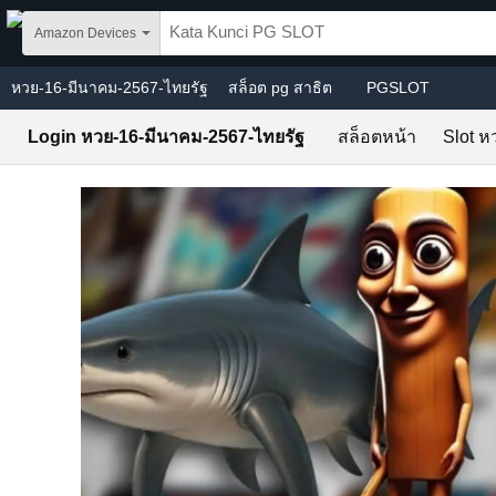
Skip to main content
Amazon Devices
หวย-16-มีนาคม-2567-ไทยรัฐ
สล็อต pg สาธิต
PGSLOT
Login หวย-16-มีนาคม-2567-ไทยรัฐ
สล็อตหน้า
Slot ห