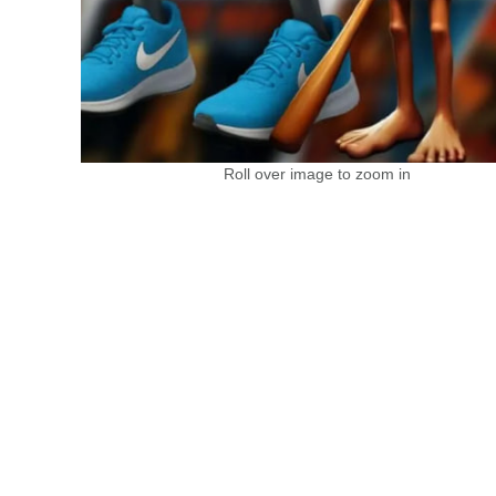
Roll over image to zoom in