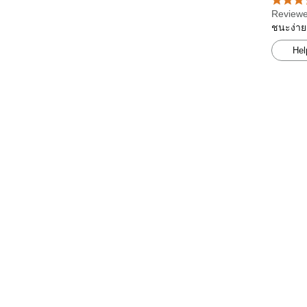
Reviewe
ชนะง่าย
Hel