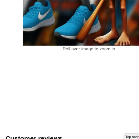
Roll over image to zoom in
Customer reviews
Top revi