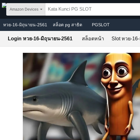
Skip to main content
Amazon Devices
หวย-16-มิถุนายน-2561
สล็อต pg สาธิต
PGSLOT
Login หวย-16-มิถุนายน-2561
สล็อตหน้า
Slot หวย-16