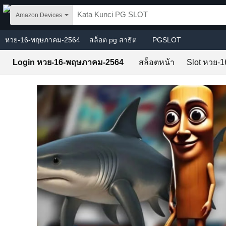
Skip to main content
Amazon Devices
หวย-16-พฤษภาคม-2564
สล็อต pg สาธิต
PGSLOT
Login หวย-16-พฤษภาคม-2564
สล็อตหน้า
Slot หวย-