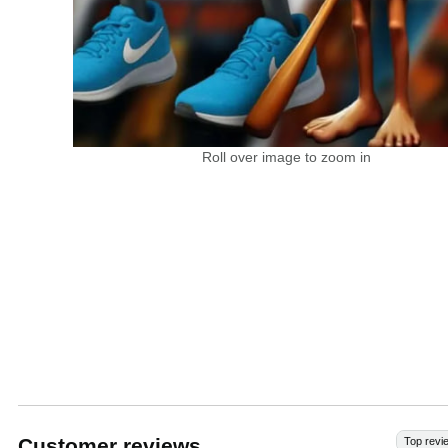
Roll over image to zoom in
Customer reviews
Top revi