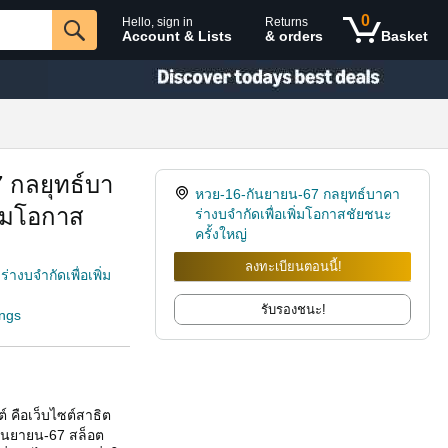
0
Hello, sign in
Returns
Account & Lists
& orders
Basket
 กลยุทธ์บา
หวย-16-กันยายน-67 กลยุทธ์บาคา
ิ่มโอกาส
ร่างบจำกัดเพื่อเพิ่มโอกาสชัยชนะ
ครั้งใหญ่
ลงทะเบียนตอนนี้!
างบจำกัดเพื่อเพิ่ม
รับรองชนะ!
ings
 คือเว็บไซต์สาธิต
ันยายน-67 สล็อต