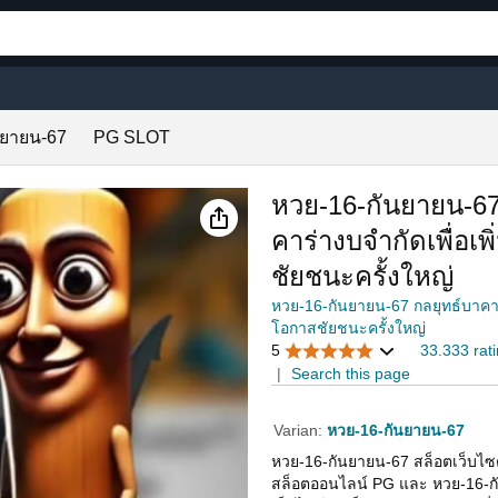
นยายน-67
PG SLOT
หวย-16-กันยายน-67
คาร่างบจำกัดเพื่อเพ
ชัยชนะครั้งใหญ่
หวย-16-กันยายน-67 กลยุทธ์บาคาร่
โอกาสชัยชนะครั้งใหญ่
5
33.333 rat
|
Search this page
Varian:
หวย-16-กันยายน-67
หวย-16-กันยายน-67 สล็อตเว็บไซต์
สล็อตออนไลน์ PG และ หวย-16-ก