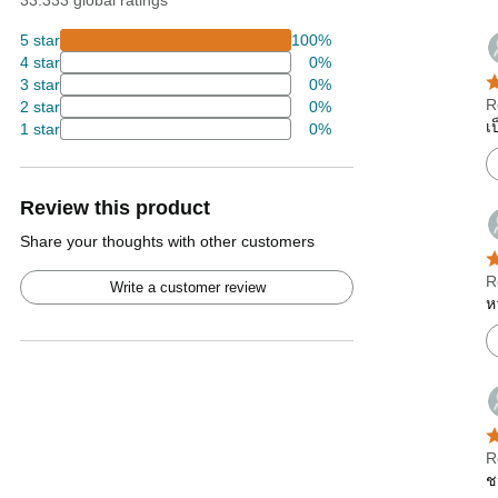
33.333 global ratings
5 star
100%
4 star
0%
3 star
0%
R
2 star
0%
เ
1 star
0%
Review this product
Share your thoughts with other customers
R
Write a customer review
ห
R
ช