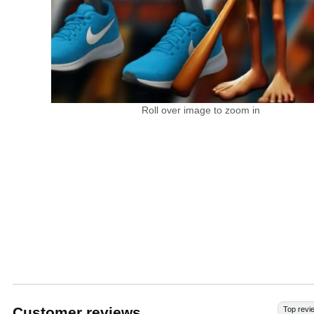
Roll over image to zoom in
Customer reviews
Top revi