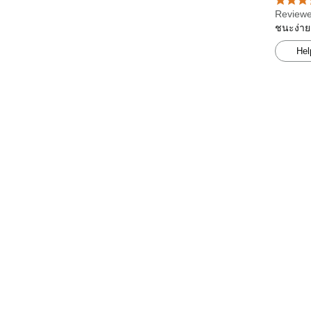
Reviewe
ชนะง่าย
Hel