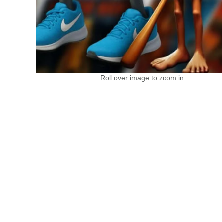
Roll over image to zoom in