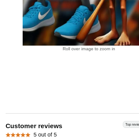
Roll over image to zoom in
Customer reviews
Top revi
5 out of 5