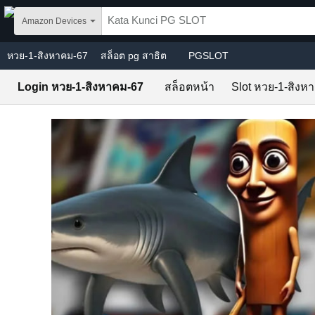
Skip to main content
Amazon Devices
หวย-1-สิงหาคม-67
สล็อต pg สาธิต
PGSLOT
Login หวย-1-สิงหาคม-67
สล็อตหน้า
Slot หวย-1-สิงห