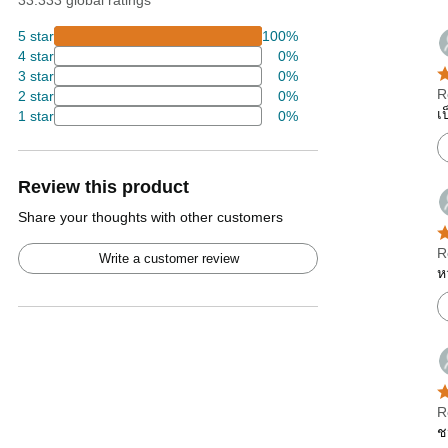
33.333 global ratings
5 star
100%
4 star
0%
3 star
0%
R
2 star
0%
เ
1 star
0%
Review this product
Share your thoughts with other customers
R
Write a customer review
ห
R
ช