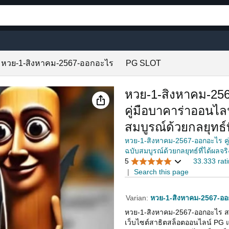
t หวย-1-สิงหาคม-2567-ออกอะไร
PG SLOT
หวย-1-สิงหาคม-25
คู่มือบาคาร่าออนไล
สมบูรณ์ด้วยกลยุทธ์ท
หวย-1-สิงหาคม-2567-ออกอะไร คู
ฉบับสมบูรณ์ด้วยกลยุทธ์ที่ได้ผลจริ
5
33.333 rat
|
Search this page
Varian:
หวย-1-สิงหาคม-2567-ออ
หวย-1-สิงหาคม-2567-ออกอะไร สล็
เว็บไซต์สาธิตสล็อตออนไลน์ PG 