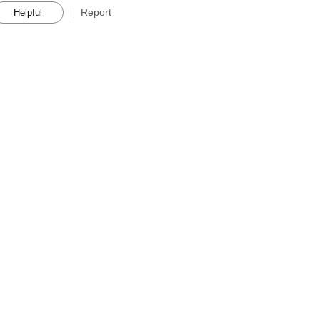
Report
Helpful