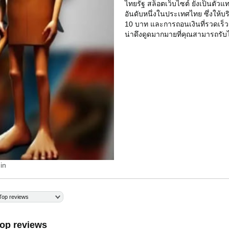
ไทยรัฐ สล็อตเว็บไซต์ ยังเป็นตัวแท
อันดับหนึ่งในประเทศไทย ซึ่งให้บ
10 บาท และการถอนเงินที่รวดเร็ว
น่าดึงดูดมากมายที่คุณสามารถรับไ
in
Top reviews
op reviews