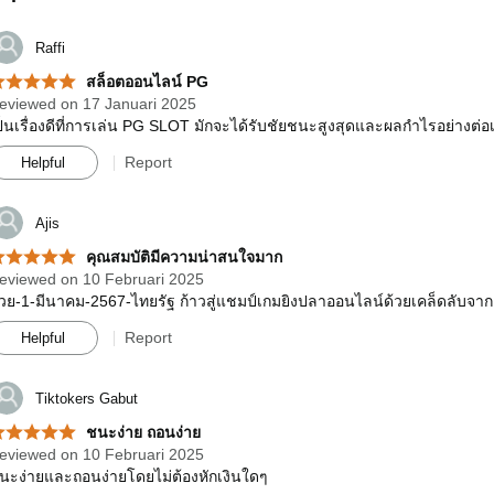
Raffi
สล็อตออนไลน์ PG
eviewed on 17 Januari 2025
ป็นเรื่องดีที่การเล่น PG SLOT มักจะได้รับชัยชนะสูงสุดและผลกำไรอย่างต่อเ
Report
Helpful
Ajis
คุณสมบัติมีความน่าสนใจมาก
eviewed on 10 Februari 2025
วย-1-มีนาคม-2567-ไทยรัฐ ก้าวสู่แชมป์เกมยิงปลาออนไลน์ด้วยเคล็ดลับจาก
Report
Helpful
Tiktokers Gabut
ชนะง่าย ถอนง่าย
eviewed on 10 Februari 2025
นะง่ายและถอนง่ายโดยไม่ต้องหักเงินใดๆ