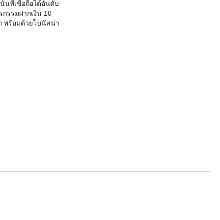
ที่เชื่อถือได้อันดับ
ุรกรรมฝากเงิน 10
 พร้อมด้วยโบนัสน่า