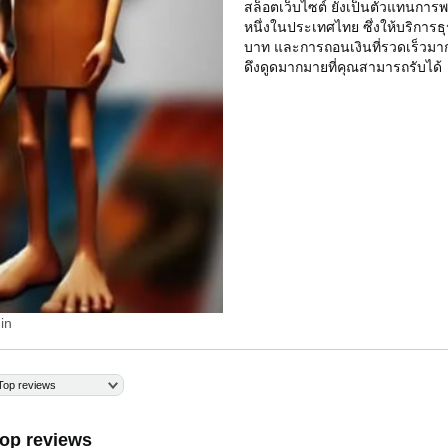
สล็อตเว็บไซต์ ยังเป็นตัวแทนการพนัน
หนึ่งในประเทศไทย ซึ่งให้บริการธ
บาท และการถอนเงินที่รวดเร็วมาก
ดึงดูดมากมายที่คุณสามารถรับได้
in
Top reviews
op reviews