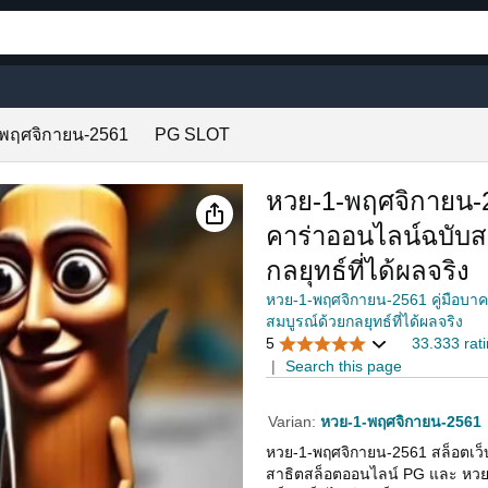
-พฤศจิกายน-2561
PG SLOT
หวย-1-พฤศจิกายน-2
คาร่าออนไลน์ฉบับส
กลยุทธ์ที่ได้ผลจริง
หวย-1-พฤศจิกายน-2561 คู่มือบา
สมบูรณ์ด้วยกลยุทธ์ที่ได้ผลจริง
5
33.333 rat
|
Search this page
Varian:
หวย-1-พฤศจิกายน-2561
หวย-1-พฤศจิกายน-2561 สล็อตเว็บ
สาธิตสล็อตออนไลน์ PG และ หวย