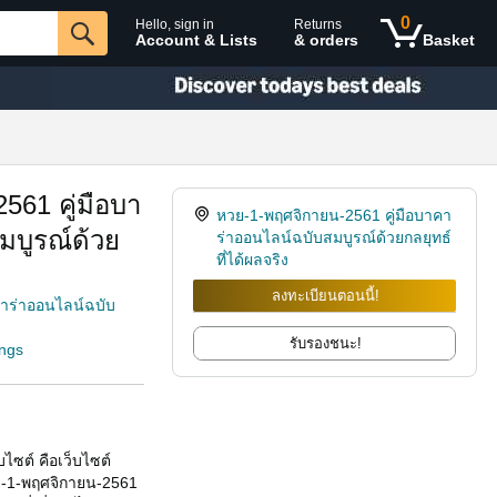
0
Hello, sign in
Returns
Account & Lists
& orders
Basket
561 คู่มือบา
หวย-1-พฤศจิกายน-2561 คู่มือบาคา
มบูรณ์ด้วย
ร่าออนไลน์ฉบับสมบูรณ์ด้วยกลยุทธ์
ที่ได้ผลจริง
ลงทะเบียนตอนนี้!
คาร่าออนไลน์ฉบับ
รับรองชนะ!
ings
ไซต์ คือเว็บไซต์
-1-พฤศจิกายน-2561