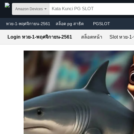
Skip to main content
Amazon Devices
หวย-1-พฤศจิกายน-2561
สล็อต pg สาธิต
PGSLOT
Login หวย-1-พฤศจิกายน-2561
สล็อตหน้า
Slot หวย-1