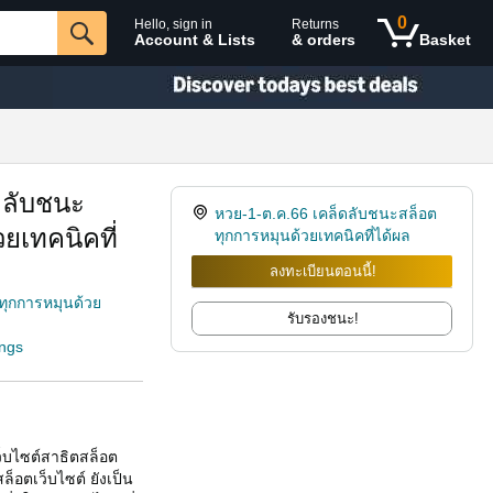
0
Hello, sign in
Returns
Account & Lists
& orders
Basket
ดลับชนะ
หวย-1-ต.ค.66 เคล็ดลับชนะสล็อต
ยเทคนิคที่
ทุกการหมุนด้วยเทคนิคที่ได้ผล
ลงทะเบียนตอนนี้!
ทุกการหมุนด้วย
รับรองชนะ!
ings
ว็บไซต์สาธิตสล็อต
็อตเว็บไซต์ ยังเป็น