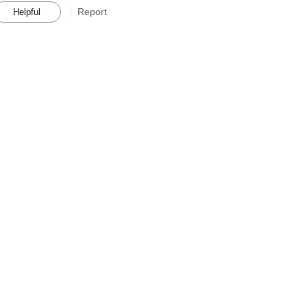
Report
Helpful