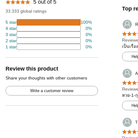
5 out of 5
Top r
33.333 global ratings
5 star
100%
R
4 star
0%
3 star
0%
Reviewe
2 star
0%
เป็นเรื่
1 star
0%
Hel
Review this product
A
Share your thoughts with other customers
Reviewe
Write a customer review
หวย-1-กุ
Hel
T