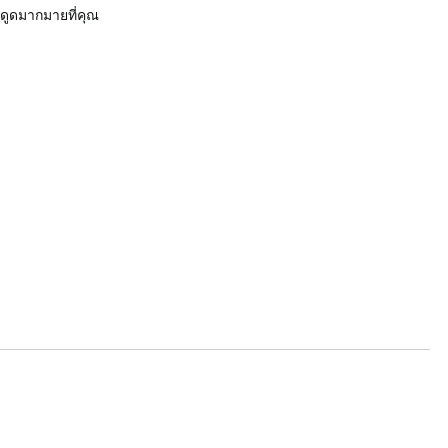
ดูดมากมายที่คุณ