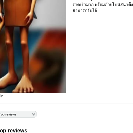
รวดเร็วมาก พร้อมด้วยโบนัสน่าดึง
สามารถรับได้
in
Top reviews
op reviews