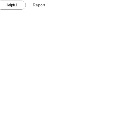
Report
Helpful