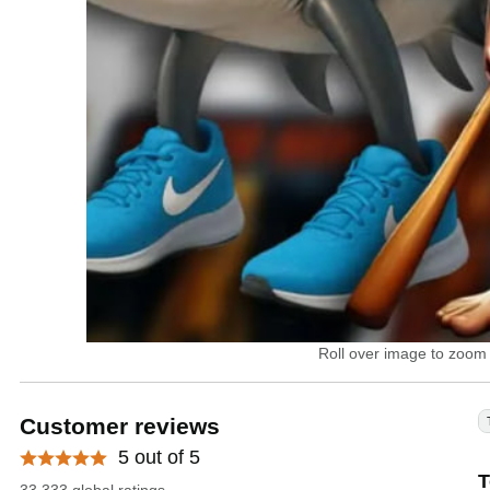
Roll over image to zoom 
Customer reviews
5 out of 5
T