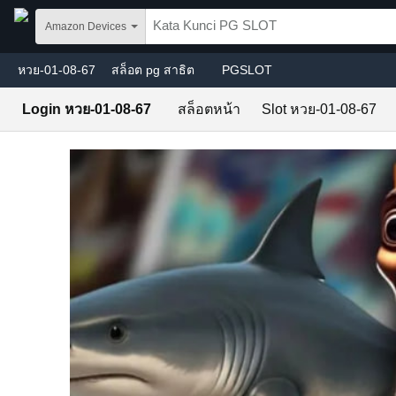
Skip to main content
Amazon Devices
หวย-01-08-67
สล็อต pg สาธิต
PGSLOT
Login หวย-01-08-67
สล็อตหน้า
Slot หวย-01-08-67