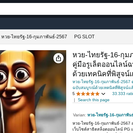
t หวย-ไทยรัฐ-16-กุมภาพันธ์-2567
PG SLOT
หวย-ไทยรัฐ-16-กุมภ
คู่มือรูเล็ตออนไลน์
ด้วยเทคนิคที่พิสูจน์
หวย-ไทยรัฐ-16-กุมภาพันธ์-2567 คู
ฉบับสมบูรณ์ด้วยเทคนิคที่พิสูจน์แล
5
33.333 rat
|
Search this page
Varian:
หวย-ไทยรัฐ-16-กุมภาพัน
หวย-ไทยรัฐ-16-กุมภาพันธ์-2567 ส
เว็บไซต์สาธิตสล็อตออนไลน์ PG 