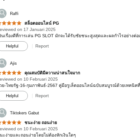
Raffi
สล็อตออนไลน์ PG
eviewed on 17 Januari 2025
ป็นเรื่องดีที่การเล่น PG SLOT มักจะได้รับชัยชนะสูงสุดและผลกำไรอย่างต่อเ
Report
Helpful
Ajis
คุณสมบัติมีความน่าสนใจมาก
eviewed on 10 Februari 2025
วย-ไทยรัฐ-16-กุมภาพันธ์-2567 คู่มือรูเล็ตออนไลน์ฉบับสมบูรณ์ด้วยเทคนิคที่
Report
Helpful
Tiktokers Gabut
ชนะง่าย ถอนง่าย
eviewed on 10 Februari 2025
นะง่ายและถอนง่ายโดยไม่ต้องหักเงินใดๆ