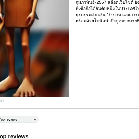
กุมภาพันธ์-2567 สล็อตเว็บไซต์ ย
ที่เชื่อถือได้อันดับหนึ่งในประเทศไ
ธุรกรรมฝากเงิน 10 บาท และการถ
พร้อมด้วยโบนัสน่าดึงดูดมากมายท
in
Top reviews
op reviews