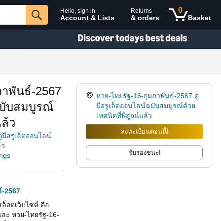
0
Hello, sign in
Returns
Account & Lists
& orders
Basket
าพันธ์-2567
หวย-ไทยรัฐ-16-กุมภาพันธ์-2567 คู่
ฉบับสมบูรณ์
มือรูเล็ตออนไลน์ฉบับสมบูรณ์ด้วย
เทคนิคที่พิสูจน์แล้ว
แล้ว
ลงทะเบียนตอนนี้!
่มือรูเล็ตออนไลน์
้ว
รับรองชนะ!
ings
ธ์-2567
ล็อตเว็บไซต์ คือ
และ หวย-ไทยรัฐ-16-