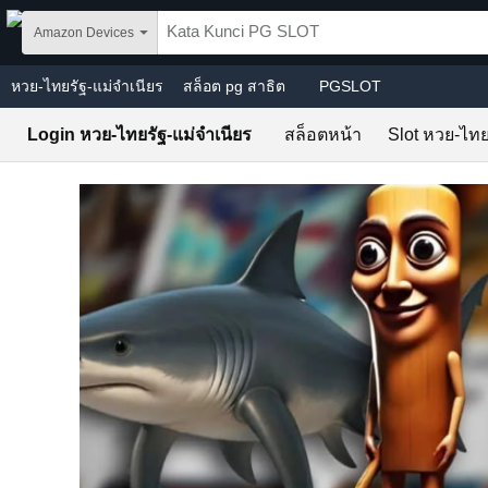
Skip to main content
Amazon Devices
หวย-ไทยรัฐ-แม่จำเนียร
สล็อต pg สาธิต
PGSLOT
Login หวย-ไทยรัฐ-แม่จำเนียร
สล็อตหน้า
Slot หวย-ไทย