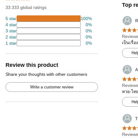
Top r
33.333 global ratings
5 star
100%
R
4 star
0%
3 star
0%
Reviewe
2 star
0%
เป็นเรื่
1 star
0%
Hel
Review this product
A
Share your thoughts with other customers
Reviewe
Write a customer review
หวย-ไทยร
Hel
T
Reviewe