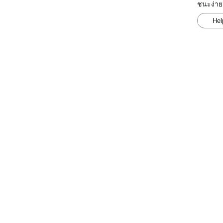
ชนะง่าย
Hel